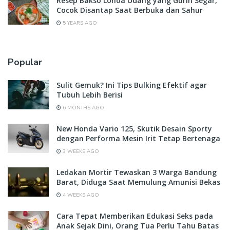
Resep Bakso Lohoa Udang yang Gurih Segar,
Cocok Disantap Saat Berbuka dan Sahur
5 YEARS AGO
Popular
Sulit Gemuk? Ini Tips Bulking Efektif agar
Tubuh Lebih Berisi
6 MONTHS AGO
New Honda Vario 125, Skutik Desain Sporty
dengan Performa Mesin Irit Tetap Bertenaga
3 WEEKS AGO
Ledakan Mortir Tewaskan 3 Warga Bandung
Barat, Diduga Saat Memulung Amunisi Bekas
4 WEEKS AGO
Cara Tepat Memberikan Edukasi Seks pada
Anak Sejak Dini, Orang Tua Perlu Tahu Batas