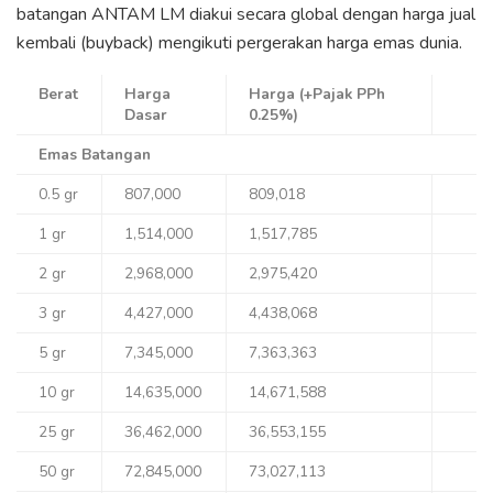
batangan ANTAM LM diakui secara global dengan harga jual
kembali (buyback) mengikuti pergerakan harga emas dunia.
Berat
Harga
Harga (+Pajak PPh
Dasar
0.25%)
Emas Batangan
0.5 gr
807,000
809,018
1 gr
1,514,000
1,517,785
2 gr
2,968,000
2,975,420
3 gr
4,427,000
4,438,068
5 gr
7,345,000
7,363,363
10 gr
14,635,000
14,671,588
25 gr
36,462,000
36,553,155
50 gr
72,845,000
73,027,113