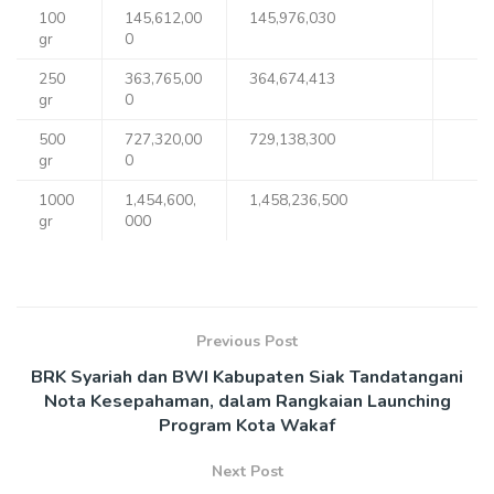
100
145,612,00
145,976,030
gr
0
250
363,765,00
364,674,413
gr
0
500
727,320,00
729,138,300
gr
0
1000
1,454,600,
1,458,236,500
gr
000
Previous Post
BRK Syariah dan BWI Kabupaten Siak Tandatangani
Nota Kesepahaman, dalam Rangkaian Launching
Program Kota Wakaf
Next Post