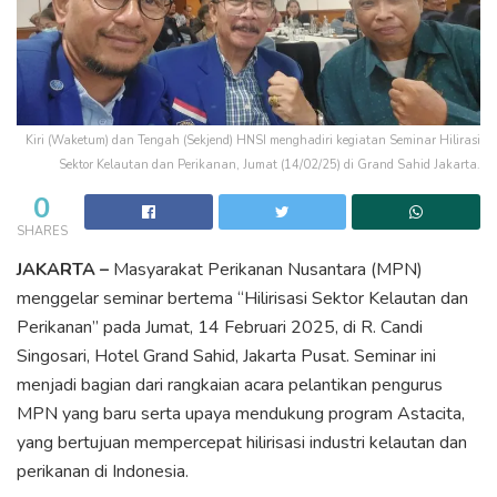
Kiri (Waketum) dan Tengah (Sekjend) HNSI menghadiri kegiatan Seminar Hilirasi
Sektor Kelautan dan Perikanan, Jumat (14/02/25) di Grand Sahid Jakarta.
0
SHARES
JAKARTA –
Masyarakat Perikanan Nusantara (MPN)
menggelar seminar bertema “Hilirisasi Sektor Kelautan dan
Perikanan” pada Jumat, 14 Februari 2025, di R. Candi
Singosari, Hotel Grand Sahid, Jakarta Pusat. Seminar ini
menjadi bagian dari rangkaian acara pelantikan pengurus
MPN yang baru serta upaya mendukung program Astacita,
yang bertujuan mempercepat hilirisasi industri kelautan dan
perikanan di Indonesia.