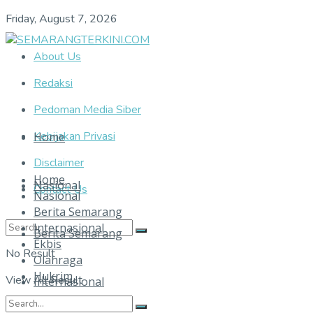
Friday, August 7, 2026
About Us
Redaksi
Pedoman Media Siber
Kebijakan Privasi
Home
Disclaimer
Home
Nasional
Contact Us
Nasional
Berita Semarang
Internasional
Berita Semarang
Ekbis
No Result
Olahraga
Hukrim
View All Result
Internasional