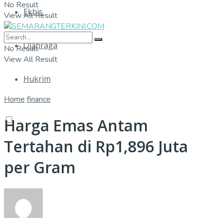
No Result
Ekbis
View All Result
Olahraga
No Result
View All Result
Hukrim
Home
finance
Harga Emas Antam
Tertahan di Rp1,896 Juta
per Gram