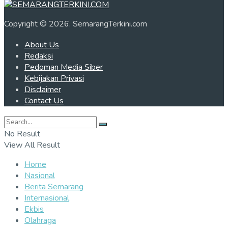
Copyright © 2026. SemarangTerkini.com
About Us
Redaksi
Pedoman Media Siber
Kebijakan Privasi
Disclaimer
Contact Us
No Result
View All Result
Home
Nasional
Berita Semarang
Internasional
Ekbis
Olahraga