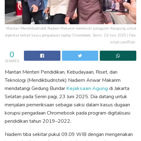
Mantan Mendikbudristek Nadiem Makarim memenuhi panggilan Kejagung untuk
diperiksa terkait kasus pengadaan laptop Chromebook, Senin, 23/ Juni 2025 | Foto:
Inilah.com/Rizki.
0
SHARES
Mantan Menteri Pendidikan, Kebudayaan, Riset, dan
Teknologi (Mendikbudristek) Nadiem Anwar Makarim
mendatangi Gedung Bundar
Kejaksaan Agung
di Jakarta
Selatan pada Senin pagi, 23 Juni 2025. Dia datang untuk
menjalani pemeriksaan sebagai saksi dalam kasus dugaan
korupsi pengadaan Chromebook pada program digitalisasi
pendidikan tahun 2019–2022.
Nadiem tiba sekitar pukul 09.09 WIB dengan mengenakan