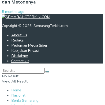
dan Metodenya
5 months ago
Copyright © 2026. SemarangTerkini.com
About Us
Redaksi
Pedoman Media Siber
Kebijakan Privasi
Disclaimer
Contact Us
No Result
View All Result
Home
Nasional
Berita Semarang