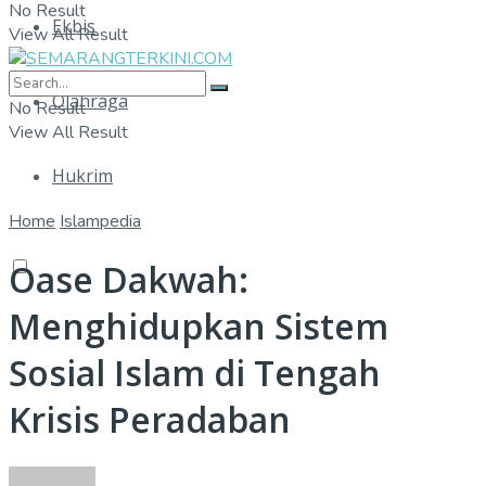
No Result
Ekbis
View All Result
Olahraga
No Result
View All Result
Hukrim
Home
Islampedia
Oase Dakwah:
Menghidupkan Sistem
Sosial Islam di Tengah
Krisis Peradaban