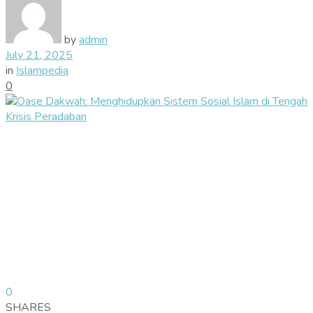
by
admin
July 21, 2025
in
Islampedia
0
0
SHARES