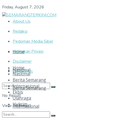
Friday, August 7, 2026
About Us
Redaksi
Pedoman Media Siber
Kebijakan Privasi
Home
Disclaimer
Home
Nasional
Contact Us
Nasional
Berita Semarang
Internasional
Berita Semarang
Ekbis
No Result
Olahraga
Hukrim
View All Result
Internasional