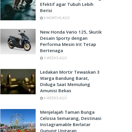
Efektif agar Tubuh Lebih
Berisi
6 MONTHS AGO
New Honda Vario 125, Skutik
Desain Sporty dengan
Performa Mesin Irit Tetap
Bertenaga
3 WEEKS AGO
Ledakan Mortir Tewaskan 3
Warga Bandung Barat,
Diduga Saat Memulung
Amunisi Bekas
4 WEEKS AGO
Menjelajah Taman Bunga
Celosia Semarang, Destinasi
Instagramable Berlatar
Gunung Ungaran