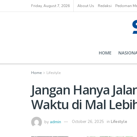
Friday, August 7, 2026
About Us
Redaksi
Pedoman Med
HOME
NASION
Home
Lifestyle
Jangan Hanya Jalan-
Waktu di Mal Lebi
by
admin
October 26, 2025
in
Lifestyle