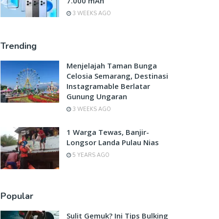
7.000 mAh
3 WEEKS AGO
Trending
Menjelajah Taman Bunga
Celosia Semarang, Destinasi
Instagramable Berlatar
Gunung Ungaran
3 WEEKS AGO
1 Warga Tewas, Banjir-
Longsor Landa Pulau Nias
5 YEARS AGO
Popular
Sulit Gemuk? Ini Tips Bulking