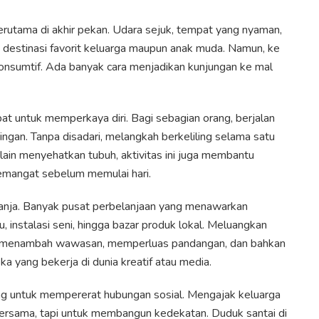
terutama di akhir pekan. Udara sejuk, tempat yang nyaman,
 destinasi favorit keluarga maupun anak muda. Namun, ke
s konsumtif. Ada banyak cara menjadikan kunjungan ke mal
pat untuk memperkaya diri. Bagi sebagian orang, berjalan
ingan. Tanpa disadari, melangkah berkeliling selama satu
lain menyehatkan tubuh, aktivitas ini juga membantu
emangat sebelum memulai hari.
belanja. Banyak pusat perbelanjaan yang menawarkan
u, instalasi seni, hingga bazar produk lokal. Meluangkan
sa menambah wawasan, memperluas pandangan, dan bahkan
a yang bekerja di dunia kreatif atau media.
ng untuk mempererat hubungan sosial. Mengajak keluarga
ersama, tapi untuk membangun kedekatan. Duduk santai di