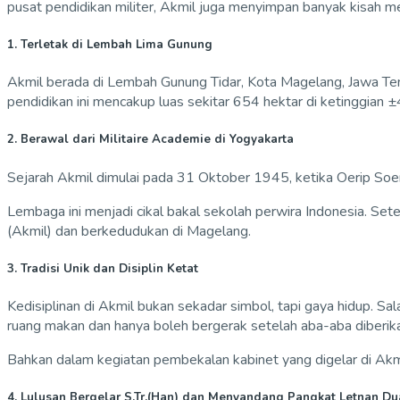
pusat pendidikan militer, Akmil juga menyimpan banyak kisah me
1. Terletak di Lembah Lima Gunung
Akmil berada di Lembah Gunung Tidar, Kota Magelang, Jawa Teng
pendidikan ini mencakup luas sekitar 654 hektar di ketinggian ±
2. Berawal dari Militaire Academie di Yogyakarta
Sejarah Akmil dimulai pada 31 Oktober 1945, ketika Oerip So
Lembaga ini menjadi cikal bakal sekolah perwira Indonesia. Se
(Akmil) dan berkedudukan di Magelang.
3. Tradisi Unik dan Disiplin Ketat
Kedisiplinan di Akmil bukan sekadar simbol, tapi gaya hidup. S
ruang makan dan hanya boleh bergerak setelah aba-aba diberik
Bahkan dalam kegiatan pembekalan kabinet yang digelar di Akmi
4. Lulusan Bergelar S.Tr.(Han) dan Menyandang Pangkat Letnan Du