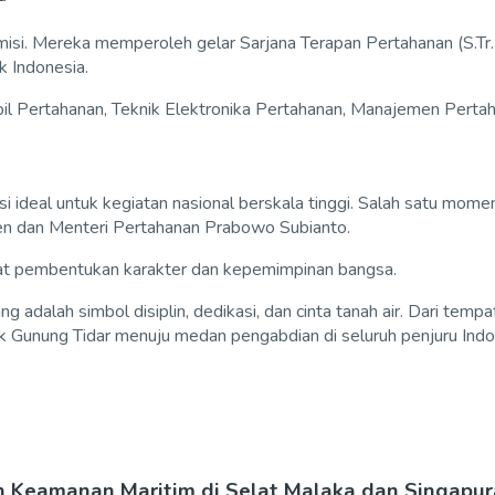
demisi. Mereka memperoleh gelar Sarjana Terapan Pertahanan (S.T
k Indonesia.
pil Pertahanan, Teknik Elektronika Pertahanan, Manajemen Pertah
 ideal untuk kegiatan nasional berskala tinggi. Salah satu momen
en dan Menteri Pertahanan Prabowo Subianto.
at pembentukan karakter dan kepemimpinan bangsa.
 adalah simbol disiplin, dedikasi, dan cinta tanah air. Dari temp
 Gunung Tidar menuju medan pengabdian di seluruh penjuru Indo
n Keamanan Maritim di Selat Malaka dan Singapur