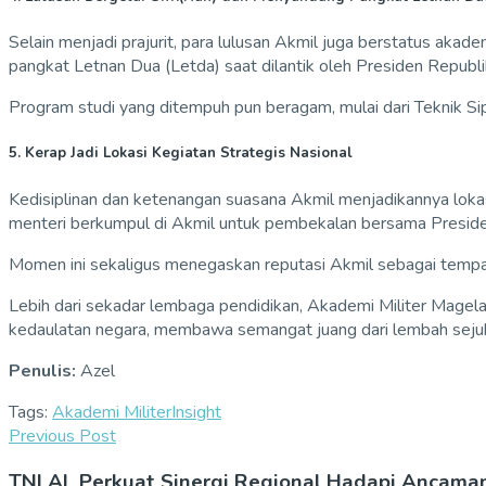
Selain menjadi prajurit, para lulusan Akmil juga berstatus aka
pangkat Letnan Dua (Letda) saat dilantik oleh Presiden Republi
Program studi yang ditempuh pun beragam, mulai dari Teknik Si
5. Kerap Jadi Lokasi Kegiatan Strategis Nasional
Kedisiplinan dan ketenangan suasana Akmil menjadikannya lokasi
menteri berkumpul di Akmil untuk pembekalan bersama Presid
Momen ini sekaligus menegaskan reputasi Akmil sebagai temp
Lebih dari sekadar lembaga pendidikan, Akademi Militer Magelang
kedaulatan negara, membawa semangat juang dari lembah sejuk
Penulis:
Azel
Tags:
Akademi Militer
Insight
Previous Post
TNI AL Perkuat Sinergi Regional Hadapi Ancama