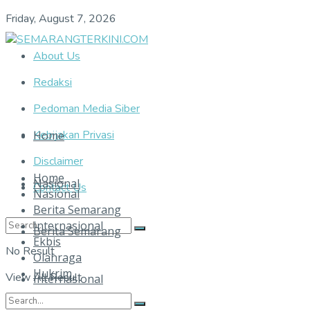
Friday, August 7, 2026
About Us
Redaksi
Pedoman Media Siber
Kebijakan Privasi
Home
Disclaimer
Home
Nasional
Contact Us
Nasional
Berita Semarang
Internasional
Berita Semarang
Ekbis
No Result
Olahraga
Hukrim
View All Result
Internasional