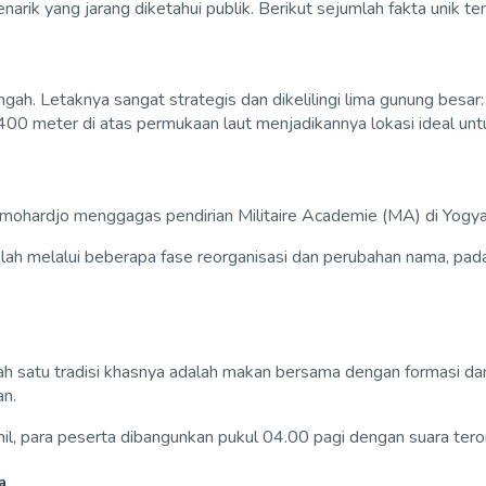
narik yang jarang diketahui publik. Berikut sejumlah fakta unik 
ah. Letaknya sangat strategis dan dikelilingi lima gunung besar
400 meter di atas permukaan laut menjadikannya lokasi ideal untuk
emohardjo menggagas pendirian Militaire Academie (MA) di Yogy
telah melalui beberapa fase reorganisasi dan perubahan nama, pa
alah satu tradisi khasnya adalah makan bersama dengan formasi d
an.
l, para peserta dibangunkan pukul 04.00 pagi dengan suara terom
a