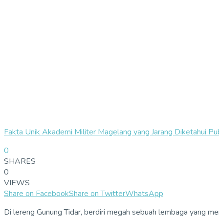
Fakta Unik Akademi Militer Magelang yang Jarang Diketahui Publ
0
SHARES
0
VIEWS
Share on Facebook
Share on Twitter
WhatsApp
Di lereng Gunung Tidar, berdiri megah sebuah lembaga yang me