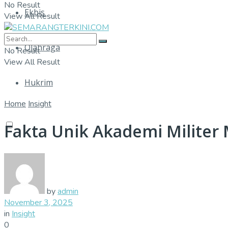
No Result
Ekbis
View All Result
Olahraga
No Result
View All Result
Hukrim
Home
Insight
Fakta Unik Akademi Militer 
by
admin
November 3, 2025
in
Insight
0