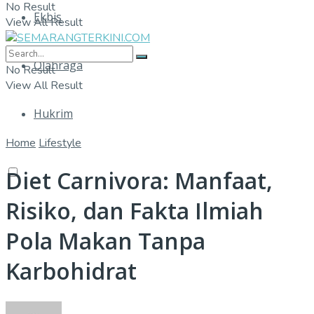
No Result
Ekbis
View All Result
Olahraga
No Result
View All Result
Hukrim
Home
Lifestyle
Diet Carnivora: Manfaat,
Risiko, dan Fakta Ilmiah
Pola Makan Tanpa
Karbohidrat