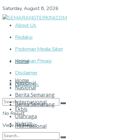
Saturday, August 8, 2026
About Us
Redaksi
Pedoman Media Siber
Kebijakan Privasi
Home
Disclaimer
Home
Nasional
Contact Us
Nasional
Berita Semarang
Internasional
Berita Semarang
Ekbis
No Result
Olahraga
Hukrim
View All Result
Internasional