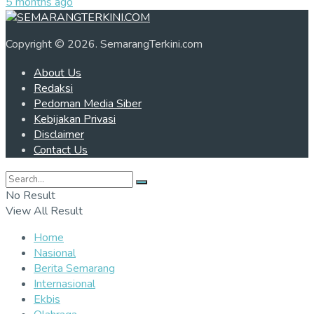
5 months ago
Copyright © 2026. SemarangTerkini.com
About Us
Redaksi
Pedoman Media Siber
Kebijakan Privasi
Disclaimer
Contact Us
No Result
View All Result
Home
Nasional
Berita Semarang
Internasional
Ekbis