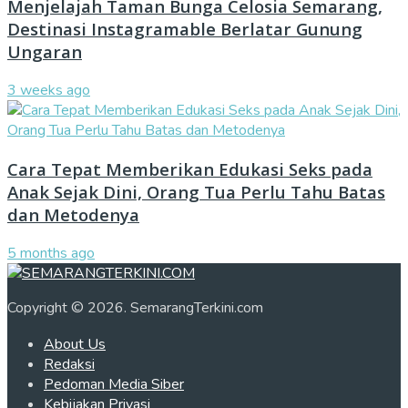
Menjelajah Taman Bunga Celosia Semarang,
Destinasi Instagramable Berlatar Gunung
Ungaran
3 weeks ago
Cara Tepat Memberikan Edukasi Seks pada
Anak Sejak Dini, Orang Tua Perlu Tahu Batas
dan Metodenya
5 months ago
Copyright © 2026. SemarangTerkini.com
About Us
Redaksi
Pedoman Media Siber
Kebijakan Privasi