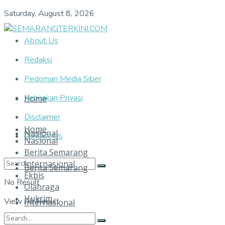
Saturday, August 8, 2026
About Us
Redaksi
Pedoman Media Siber
Kebijakan Privasi
Home
Disclaimer
Home
Nasional
Contact Us
Nasional
Berita Semarang
Internasional
Berita Semarang
Ekbis
No Result
Olahraga
Hukrim
View All Result
Internasional