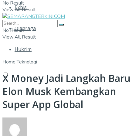
No Result
Ekbis
View All Result
Olahraga
No Result
View All Result
Hukrim
Home
Teknologi
X Money Jadi Langkah Baru
Elon Musk Kembangkan
Super App Global