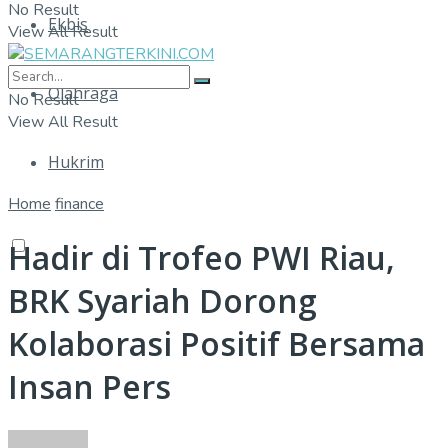
No Result
Ekbis
View All Result
Olahraga
No Result
View All Result
Hukrim
Home
finance
Hadir di Trofeo PWI Riau,
BRK Syariah Dorong
Kolaborasi Positif Bersama
Insan Pers