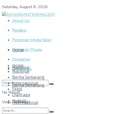
Saturday, August 8, 2026
About Us
Redaksi
Pedoman Media Siber
Kebijakan Privasi
Home
Disclaimer
Home
Nasional
Contact Us
Nasional
Berita Semarang
Internasional
Berita Semarang
Ekbis
No Result
Olahraga
Hukrim
View All Result
Internasional