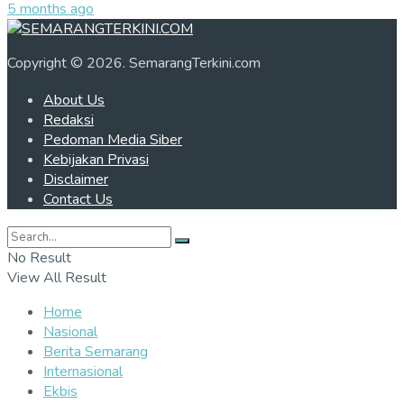
5 months ago
Copyright © 2026. SemarangTerkini.com
About Us
Redaksi
Pedoman Media Siber
Kebijakan Privasi
Disclaimer
Contact Us
No Result
View All Result
Home
Nasional
Berita Semarang
Internasional
Ekbis