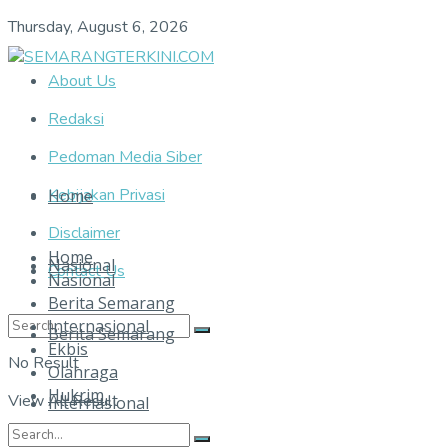
Thursday, August 6, 2026
About Us
Redaksi
Pedoman Media Siber
Kebijakan Privasi
Home
Disclaimer
Home
Nasional
Contact Us
Nasional
Berita Semarang
Internasional
Berita Semarang
Ekbis
No Result
Olahraga
Hukrim
View All Result
Internasional