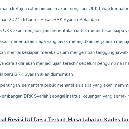
i mana ketujuh calon pimpinan akan menjalani UKK tahap kedua ber
ruari 2024 di Kantor Pusat BRK Syariah Pekanbaru.
 UKK akan menjadi ujian menentukan untuk menentukan siapa ya
g akan menentukan siapa yang layak melanjutkan perjalanan menuj
akan menilai kesiapan mereka dalam mengemban tanggung jawab 
wancara akhir akan menjadi ujian terakhir sebelum pengumuman ha
pin baru BRK Syariah akan diumumkan.
pentingan, sementara publik menantikan siapa yang akan memimp
erkembangan BRK Syariah sebagai institusi keuangan yang semaki
l Revisi UU Desa Terkait Masa Jabatan Kades Jad