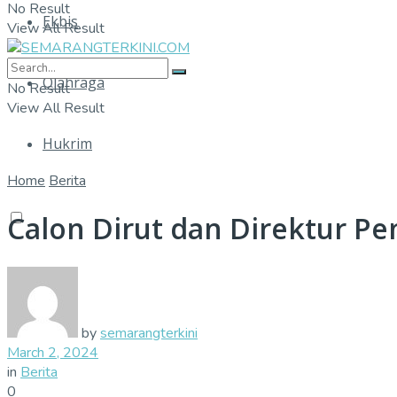
No Result
Ekbis
View All Result
Olahraga
No Result
View All Result
Hukrim
Home
Berita
Calon Dirut dan Direktur Pe
by
semarangterkini
March 2, 2024
in
Berita
0