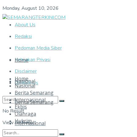
Monday, August 10, 2026
About Us
Redaksi
Pedoman Media Siber
Kebijakan Privasi
Home
Disclaimer
Home
Nasional
Contact Us
Nasional
Berita Semarang
Internasional
Berita Semarang
Ekbis
No Result
Olahraga
Hukrim
View All Result
Internasional