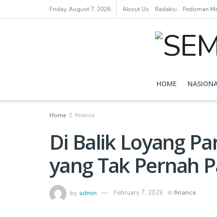
Friday, August 7, 2026
About Us
Redaksi
Pedoman Med
HOME
NASION
Home
finance
Di Balik Loyang P
yang Tak Pernah 
by
admin
February 7, 2026
in
finance