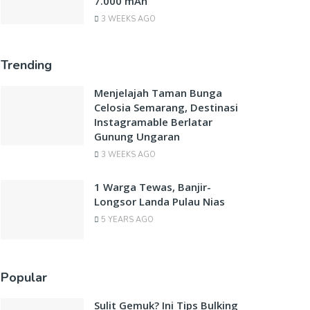
7.000 mAh
3 WEEKS AGO
Trending
Menjelajah Taman Bunga
Celosia Semarang, Destinasi
Instagramable Berlatar
Gunung Ungaran
3 WEEKS AGO
1 Warga Tewas, Banjir-
Longsor Landa Pulau Nias
5 YEARS AGO
Popular
Sulit Gemuk? Ini Tips Bulking