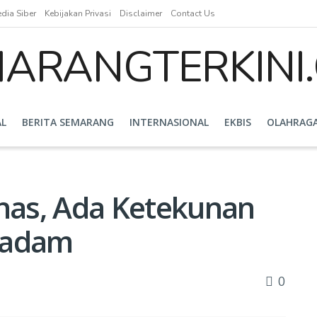
ia Siber
Kebijakan Privasi
Disclaimer
Contact Us
AL
BERITA SEMARANG
INTERNASIONAL
EKBIS
OLAHRAG
anas, Ada Ketekunan
Padam
0