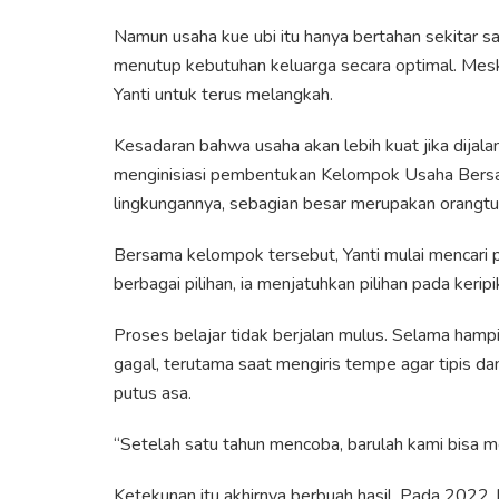
Namun usaha kue ubi itu hanya bertahan sekitar 
menutup kebutuhan keluarga secara optimal. Mesk
Yanti untuk terus melangkah.
Kesadaran bahwa usaha akan lebih kuat jika dijal
menginisiasi pembentukan Kelompok Usaha Bersa
lingkungannya, sebagian besar merupakan orangtu
Bersama kelompok tersebut, Yanti mulai mencari pr
berbagai pilihan, ia menjatuhkan pilihan pada keri
Proses belajar tidak berjalan mulus. Selama hampi
gagal, terutama saat mengiris tempe agar tipis 
putus asa.
“Setelah satu tahun mencoba, barulah kami bisa me
Ketekunan itu akhirnya berbuah hasil. Pada 2022,