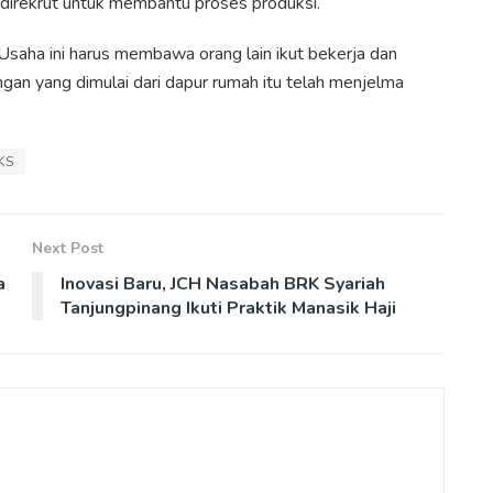
 direkrut untuk membantu proses produksi.
 “Usaha ini harus membawa orang lain ikut bekerja dan
angan yang dimulai dari dapur rumah itu telah menjelma
KS
Next Post
a
Inovasi Baru, JCH Nasabah BRK Syariah
Tanjungpinang Ikuti Praktik Manasik Haji