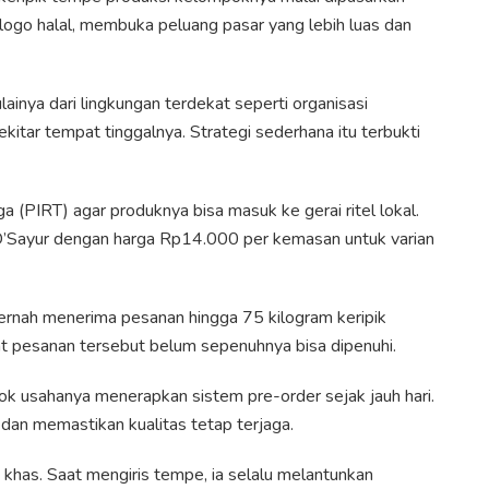
logo halal, membuka peluang pasar yang lebih luas dan
inya dari lingkungan terdekat seperti organisasi
ekitar tempat tinggalnya. Strategi sederhana itu terbukti
a (PIRT) agar produknya bisa masuk ke gerai ritel lokal.
ai D’Sayur dengan harga Rp14.000 per kemasan untuk varian
pernah menerima pesanan hingga 75 kilogram keripik
 pesanan tersebut belum sepenuhnya bisa dipenuhi.
k usahanya menerapkan sistem pre-order sejak jauh hari.
an memastikan kualitas tetap terjaga.
an khas. Saat mengiris tempe, ia selalu melantunkan